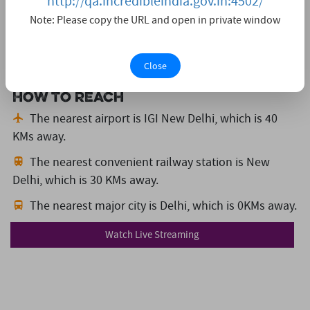
http://qa.incredibleindia.gov.in:4502/
B-194,M.B. Road, Pul Prahlad Pur, New Delhi-
110044
Note: Please copy the URL and open in private window
05274297135
svift2019[at]gmail[dot]com
Close
How to reach
The nearest airport is IGI New Delhi,
which is 40
KMs away.
The nearest convenient railway station is New
Delhi,
which is 30 KMs away.
The nearest major city is Delhi,
which is 0KMs away.
Watch Live Streaming